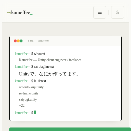
~/
kameffee
_
— bash — kameffee: ~ —
kameffee
~
$ whoami
Kameffee — Unity client engineer / freelance
kameffee
~
$ cat ./tagline.txt
Unityで、なにか作ってます。
kameffee
~
$ ls ./latest
omoide-kuji.unity
re-frame.unity
saiyugi.unity
+22
kameffee
~
$