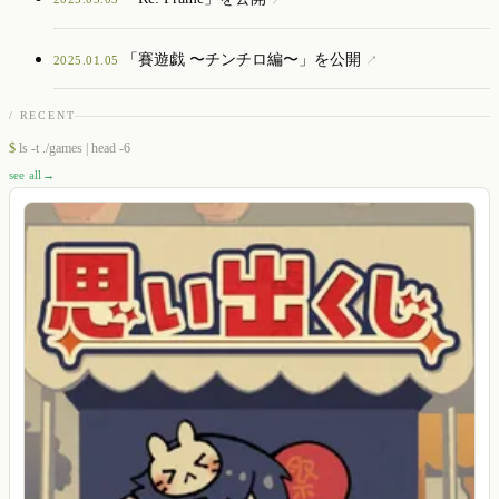
「賽遊戯 〜チンチロ編〜」を公開
2025.01.05
↗
/ RECENT
$
ls -t ./games | head -6
see all
→