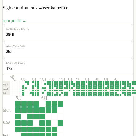
$
gh contributions --user kameffee
open profile →
CONTRIBUTIONS
2968
ACTIVE DAYS
263
LAST 30 DAYS
172
6月
7月
8月
9月
10月
11月
12月
1月
2月
3月
4月
5月
6月
Mon
Wed
Fri
5月
6月
Mon
Wed
Fri