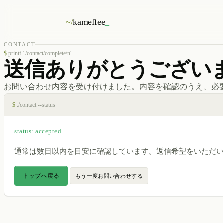
~/
kameffee
_
CONTACT
$
printf './contact/complete\n'
送信ありがとうござい
お問い合わせ内容を受け付けました。内容を確認のうえ、必
$
./contact --status
status: accepted
通常は数日以内を目安に確認しています。返信希望をいただ
トップへ戻る
もう一度お問い合わせする