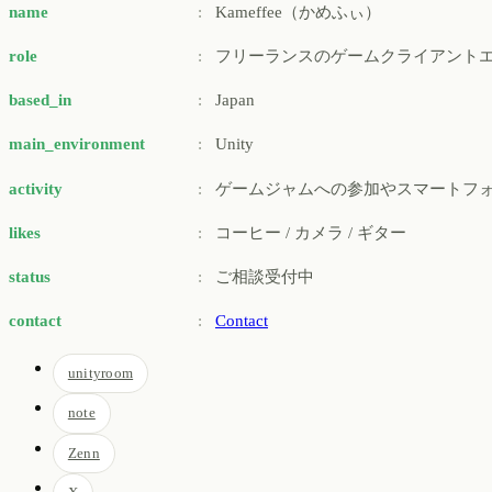
name
:
Kameffee（かめふぃ）
role
:
フリーランスのゲームクライアント
based_in
:
Japan
main_environment
:
Unity
activity
:
ゲームジャムへの参加やスマートフ
likes
:
コーヒー / カメラ / ギター
status
:
ご相談受付中
contact
:
Contact
unityroom
note
Zenn